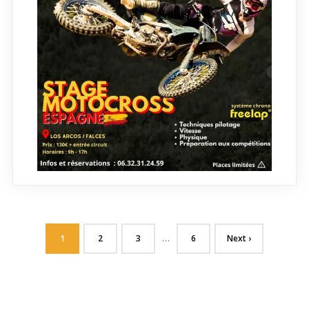
…
1
2
3
6
Next ›